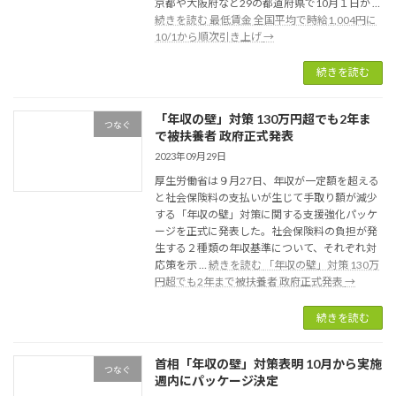
京都や大阪府など29の都道府県で10月１日か …
続きを読む
最低賃金 全国平均で時給1,004円に
10/1から順次引き上げ
→
続きを読む
「年収の壁」対策 130万円超でも2年ま
つなぐ
で被扶養者 政府正式発表
2023年09月29日
厚生労働省は９月27日、年収が一定額を超える
と社会保険料の支払いが生じて手取り額が減少
する「年収の壁」対策に関する支援強化パッケ
ージを正式に発表した。社会保険料の負担が発
生する２種類の年収基準について、それぞれ対
応策を示 …
続きを読む
「年収の壁」対策 130万
円超でも2年まで被扶養者 政府正式発表
→
続きを読む
首相「年収の壁」対策表明 10月から実施
つなぐ
週内にパッケージ決定