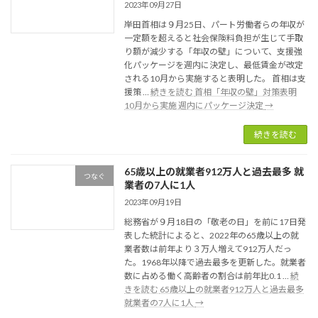
2023年09月27日
岸田首相は９月25日、パート労働者らの年収が
一定額を超えると社会保険料負担が生じて手取
り額が減少する「年収の壁」について、支援強
化パッケージを週内に決定し、最低賃金が改定
される10月から実施すると表明した。 首相は支
援策 …
続きを読む
首相「年収の壁」対策表明
10月から実施 週内にパッケージ決定
→
続きを読む
65歳以上の就業者912万人と過去最多 就
つなぐ
業者の7人に1人
2023年09月19日
総務省が９月18日の「敬老の日」を前に17日発
表した統計によると、2022年の65歳以上の就
業者数は前年より３万人増えて912万人だっ
た。1968年以降で過去最多を更新した。就業者
数に占める働く高齢者の割合は前年比0.1 …
続
きを読む
65歳以上の就業者912万人と過去最多
就業者の7人に1人
→