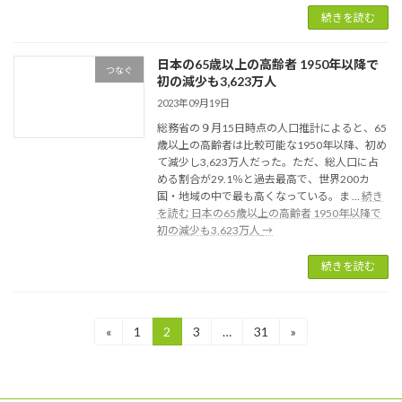
続きを読む
日本の65歳以上の高齢者 1950年以降で
つなぐ
初の減少も3,623万人
2023年09月19日
総務省の９月15日時点の人口推計によると、65
歳以上の高齢者は比較可能な1950年以降、初め
て減少し3,623万人だった。ただ、総人口に占
める割合が29.1％と過去最高で、世界200カ
国・地域の中で最も高くなっている。ま …
続き
を読む
日本の65歳以上の高齢者 1950年以降で
初の減少も3,623万人
→
続きを読む
投
«
1
2
3
…
31
»
固
固
固
固
定
定
定
定
稿
ペ
ペ
ペ
ペ
ー
ー
ー
ー
の