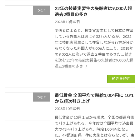
22年の技能実習生の失踪者は9,000人超
つなぐ
過去2番目の多さ
2023年10月07日
関係者によると、技能実習生として日本に在留
している外国人はおよそ32万人いるが、2022
年に技能実習生として在留しながら行方が分か
らなくなった外国人が9,006人に上り、2018年
の9,052人に次いで過去２番目の多さだ …
続き
を読む
22年の技能実習生の失踪者は9,000人超
過去2番目の多さ
→
続きを読む
最低賃金 全国平均で時給1,004円に 10/1
つなぐ
から順次引き上げ
2023年10月02日
最低賃金が10月１日から順次、全国の都道府県
で引き上げられる。今年度は全国平均で過去最
大の43円引き上げられ、時給1,004円となっ
た。47都道府県一律に実施とはならないが、東