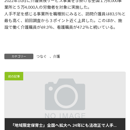
2022年10月に介護保険サービス事業を手掛ける全国１万8,000事
業所と５万4,000人の労働者を対象に実施した。
人手不足を感じる事業所を職種別にみると、訪問介護員は83,5％と
最も高く、前回調査から３ポイント近く上昇した。このほか、施
設で働く介護職員が69.3％、看護職員が47.2％と続いている。
つなぐ
、
介護
カテゴリー
前の記事
「地域限定保育士」全国へ拡大へ 24年にも法改正で人手不足緩和