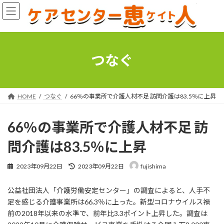
コ
ナ
ン
ビ
テ
ゲ
ン
ー
ツ
シ
へ
ョ
つなぐ
ス
ン
キ
に
ッ
移
プ
動
HOME
つなぐ
66％の事業所で介護人材不足 訪問介護は83.5％に上昇
66％の事業所で介護人材不足 訪
問介護は83.5％に上昇
最
2023年09月22日
2023年09月22日
fujishima
終
更
公益社団法人「介護労働安定センター」の調査によると、人手不
新
日
足を感じる介護事業所は66.3％に上った。新型コロナウイルス禍
時
前の2018年以来の水準で、前年比3.3ポイント上昇した。調査は
: