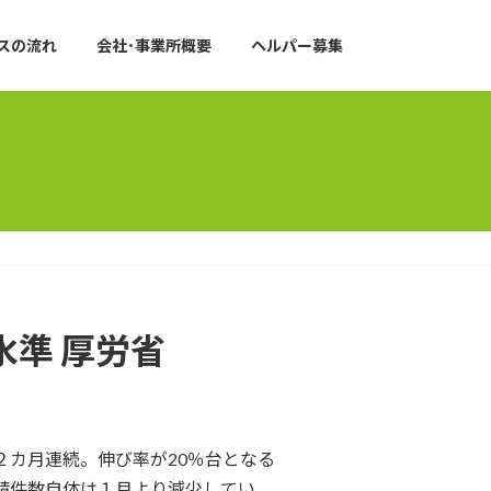
スの流れ
会社･事業所概要
ヘルパー募集
水準 厚労省
は２カ月連続。伸び率が20％台となる
請件数自体は１月より減少してい