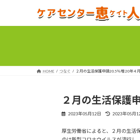
コ
ナ
ン
ビ
テ
ゲ
ン
ー
ツ
シ
へ
ョ
ス
ン
キ
に
ッ
移
プ
動
HOME
つなぐ
２月の生活保護申請20.5％増 20年４
２月の生活保護申請
最
2023年05月12日
2023年05月1
終
更
厚生労働省によると、２月の生活保護
新
日
のは新型コロナウイルスが流行し、