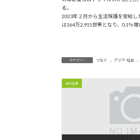
時
る。
:
2023年２月から生活保護を受給し
は164万2,915世帯となり、0.1％
つなぐ
、
アジア-社会
カテゴリー
前の記事