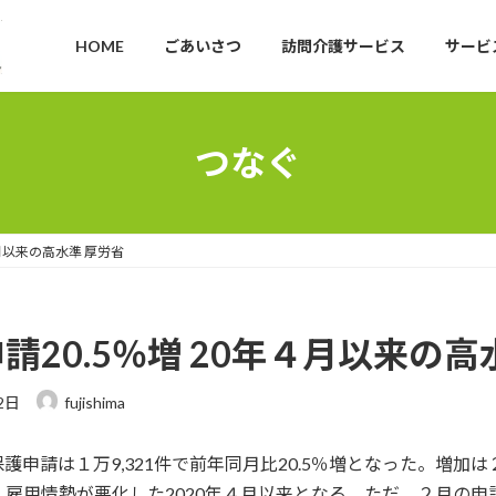
HOME
ごあいさつ
訪問介護サービス
サービ
つなぐ
月以来の高水準 厚労省
20.5％増 20年４月以来の高
2日
fujishima
申請は１万9,321件で前年同月比20.5％増となった。増加
雇用情勢が悪化した2020年４月以来となる。ただ、２月の申