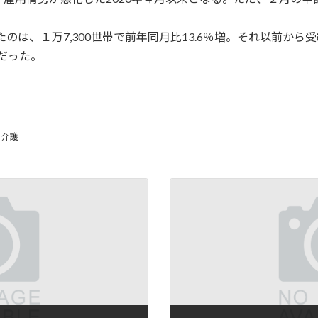
たのは、１万7,300世帯で前年同月比13.6％増。それ以前か
増だった。
、
介護