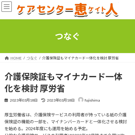
コ
ナ
ン
ビ
テ
ゲ
ン
ー
ツ
シ
へ
ョ
つなぐ
ス
ン
キ
に
ッ
移
プ
動
HOME
つなぐ
介護保険証もマイナカード一体化を検討 厚労省
介護保険証もマイナカード一体
化を検討 厚労省
最
2023年03月18日
2023年03月18日
fujishima
終
更
厚生労働省は、介護保険サービスの利用者が持っている紙の介護
新
日
保険証の機能の一部を、マイナンバーカードと一体化させる検討
時
を始める。2024年度にも運用を始める予定。
: