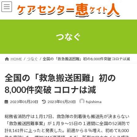
コ
ナ
ン
ビ
テ
ゲ
ン
ー
ツ
シ
へ
ョ
つなぐ
ス
ン
キ
に
ッ
移
プ
動
HOME
つなぐ
全国の「救急搬送困難」初の8,000件突破 コロナは減
全国の「救急搬送困難」初の
8,000件突破 コロナは減
最
2023年01月20日
2023年01月20日
fujishima
終
更
総務省消防庁は１月17日、救急隊の到着後も搬送先が決まらない
新
日
「救急搬送困難事案」が１月９〜15日の１週間に全国の52消防で
時
計8,161件に上ったと発表した。前週から８％増え、初めて8,000
: