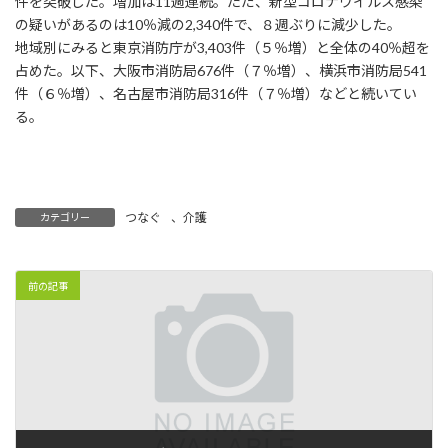
件を突破した。増加は11週連続。ただ、新型コロナウイルス感染
の疑いがあるのは10％減の2,340件で、８週ぶりに減少した。
地域別にみると東京消防庁が3,403件（５％増）と全体の40％超を
占めた。以下、大阪市消防局676件（７％増）、横浜市消防局541
件（６％増）、名古屋市消防局316件（７％増）などと続いてい
る。
つなぐ
、
介護
カテゴリー
前の記事