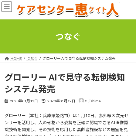
コ
ナ
ン
ビ
テ
ゲ
ン
ー
ツ
シ
へ
ョ
つなぐ
ス
ン
キ
に
ッ
移
プ
動
HOME
つなぐ
グローリー AIで見守る転倒検知システム発売
グローリー AIで見守る転倒検知
システム発売
最
2023年01月12日
2023年01月12日
fujishima
終
更
グローリー（本社：兵庫県姫路市）は１月10日、赤外線３次元セ
新
日
ンサーを活用し、人の骨格から姿勢を正確に認識できるAI画像認
時
識技術を開発し、その技術を応用した高齢者施設などの居室を見
: