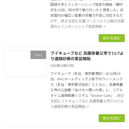
国語大学とインターンシップ協定の締結・調印
式を25日、同大学で執り行ったと発表した。日
本国内の幅広い産業の労働力不足に対応するだ
けで …
続きを読む
松屋フーズ ベトナム国立外国
語大とインターンシップ協定締結
→
続きを読む
ブイキューブなど 兵庫県養父市で11/7よ
つなぐ
り遠隔診療の実証開始
2023年10月27日
ブイキューブ（本社：東京都港区）は10月24
日、PHCホールディングス傘下のウィーメック
ス（本社：東京都渋谷区）とともに、兵庫県養
父市の公民館「あけのべ憩いの家」に、リアル
タイム遠隔医療システム「Doctor-Cart」 …
続き
を読む
ブイキューブなど 兵庫県養父市で11/7よ
り遠隔診療の実証開始
→
続きを読む