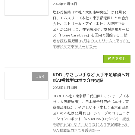
2023年11月20日
塩野義製薬（本社：大阪市中央区）は11月16
日、エムスリー（本社：東京都港区）との合弁
会社、ストリーム・アイ（本社：大阪市中央
区）が12月より、在宅緩和ケア支援新規サービ
ス「Home Care Base」を国内で開始する …
続
きを読む
塩野義 12月よりストリーム・アイが在
宅緩和ケア支援サービス
→
続きを読む
KDDI, やさしい手など 人手不足解消へ対
つなぐ
話AI搭載型ロボで介護実証
2023年11月15日
KDDI（本社：東京都千代田区）、シャープ（本
社：大阪府堺市）、日本総合研究所（本社：東
京都品川区）、やさしい手（本社：東京都目黒
区）の４社は11月13日、シャープのコミュニケ
ーションロボット「RoBoHoN(ロボホン) …
続き
を読む
KDDI, やさしい手など 人手不足解消へ対
話AI搭載型ロボで介護実証
→