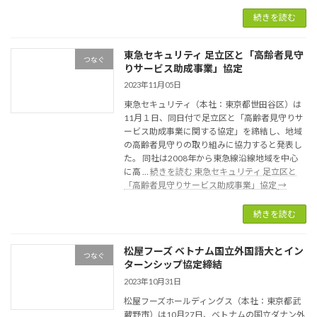
続きを読む
東急セキュリティ 足立区と「高齢者見守
つなぐ
りサービス助成事業」協定
2023年11月05日
東急セキュリティ（本社：東京都世田谷区）は
11月１日、同日付で足立区と「高齢者見守りサ
ービス助成事業に関する協定」を締結し、地域
の高齢者見守りの取り組みに協力すると発表し
た。 同社は2008年から東急線沿線地域を中心
に高 …
続きを読む
東急セキュリティ 足立区と
「高齢者見守りサービス助成事業」協定
→
続きを読む
松屋フーズ ベトナム国立外国語大とイン
つなぐ
ターンシップ協定締結
2023年10月31日
松屋フーズホールディングス（本社：東京都武
蔵野市）は10月27日、ベトナムの国立ダナン外