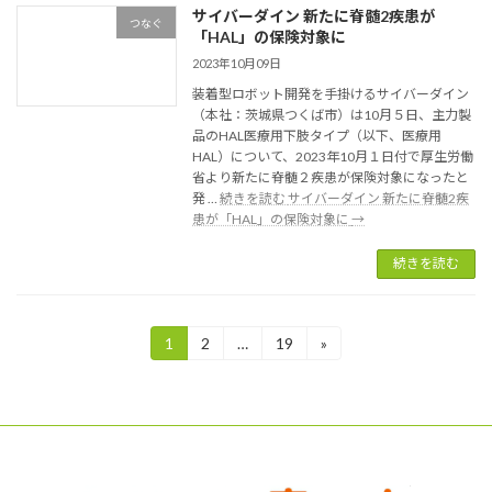
サイバーダイン 新たに脊髄2疾患が
つなぐ
「HAL」の保険対象に
2023年10月09日
装着型ロボット開発を手掛けるサイバーダイン
（本社：茨城県つくば市）は10月５日、主力製
品のHAL医療用下肢タイプ（以下、医療用
HAL）について、2023年10月１日付で厚生労働
省より新たに脊髄２疾患が保険対象になったと
発 …
続きを読む
サイバーダイン 新たに脊髄2疾
患が「HAL」の保険対象に
→
続きを読む
投
1
2
…
19
»
固
固
固
定
定
定
稿
ペ
ペ
ペ
ー
ー
ー
の
ジ
ジ
ジ
ペ