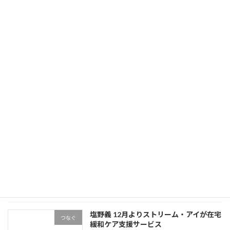
プリをリリースしたと発表した。生成AIの
の
ChatGPTを搭載し、自然な会話体験を提供する
血
SB
…
続きを読む
→
液
ロ
診
ボ
続きを読む
断
ChatGPT
で
搭
共
日本生命 ニチイHDを2,100億円で買収へ
載
つなぐ
同
介護参入で収益源多角化
の
研
介
2023年11月30日
究
護
日本生命保険は11月29日、介護事業大手ニチイ
用
学館を傘下に持つニチイホールディングス
Pepper
（HD）を約2,100億円で買収すると発表した。
向
介護事業に本格参入し、収益源の多角化を図
け
る。ニチイHDの株式を間接的に保有する米投資
会
ファ …
続きを読む
日本生命 ニチイHDを2,100億
話
円で買収へ 介護参入で収益源多角化
→
ア
プ
続きを読む
リ
塩野義 12月よりストリーム・アイが在宅
つなぐ
緩和ケア支援サービス