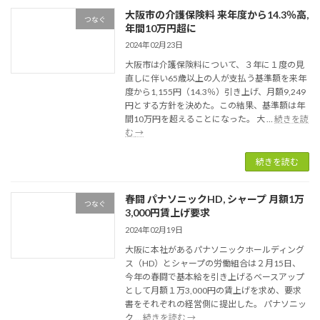
と
難
大阪市の介護保険料 来年度から14.3％高,
量
つなぐ
所
年間10万円超に
研
生
機
2024年02月23日
活
構
大阪市は介護保険料について、３年に１度の見
認
直しに伴い65歳以上の人が支払う基準額を来年
知
度から1,155円（14.3％）引き上げ、月額9,249
症
円とする方針を決めた。この結果、基準額は年
の
間10万円を超えることになった。 大 …
続きを読
血
大
む
→
液
阪
診
市
続きを読む
断
の
で
介
共
春闘 パナソニックHD, シャープ 月額1万
護
つなぐ
同
3,000円賃上げ要求
保
研
険
2024年02月19日
究
料
大阪に本社があるパナソニックホールディング
来
ス（HD）とシャープの労働組合は２月15日、
年
今年の春闘で基本給を引き上げるベースアップ
度
として月額１万3,000円の賃上げを求め、要求
か
書をそれぞれの経営側に提出した。 パナソニッ
ら
春
ク …
続きを読む
→