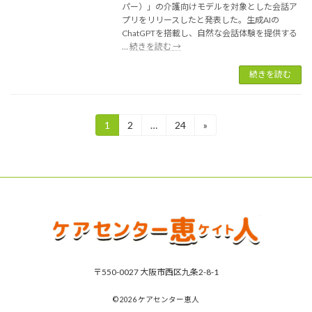
パー）」の介護向けモデルを対象とした会話ア
廃
プリをリリースしたと発表した。生成AIの
少
ChatGPTを搭載し、自然な会話体験を提供する
子
SB
…
続きを読む
→
化
ロ
対
ボ
続きを読む
策
ChatGPT
法
搭
案
載
を
投
1
2
…
24
»
固
固
の
固
閣
介
定
定
定
議
稿
護
ペ
ペ
ペ
決
用
ー
ー
ー
の
定
Pepper
ジ
ジ
ジ
ペ
向
け
ー
会
話
ジ
ア
プ
送
リ
〒550-0027 大阪市西区九条2-8-1
り
© 2026 ケアセンター恵人