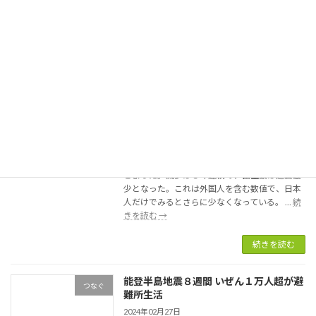
「0.78」からさらに低下し、過去最低を更新し
搭
た。この結果、出生数は５年前と比べて３割 …
載
韓
続きを読む
→
の
国
幼
23
続きを読む
児
年
向
合
け
23年出生数 過去最少の75.8万人. 人口は
計
つなぐ
会
初の80万人超減
特
話
殊
2024年02月28日
ロ
出
ボ
厚生労働省のまとめによると、2023年の出生数
生
開
（速報値）は前年比5.1％減の75万8,631人にと
率
発
どまった。減少は８年連続で、出生数は過去最
「0.72」
少となった。これは外国人を含む数値で、日本
に
人だけでみるとさらに少なくなっている。 …
続
低
23
きを読む
→
下
年
過
出
続きを読む
去
生
最
数
低
能登半島地震８週間 いぜん１万人超が避
過
つなぐ
更
難所生活
去
新
最
2024年02月27日