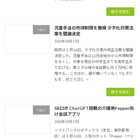
14.3％
闘
高,
パ
続きを読む
年
ナ
間
ソ
10
児童手当の所得制限を撤廃 少子化対策法
ニ
つなぐ
万
案を閣議決定
ッ
円
ク
2024年02月17日
超
HD,
に
政府は２月16日、少子化対策の改正法案を閣議
シ
決定した。児童手当は12月支給分から所得制限
ャ
をなくし、対象を現在の中学生までを高校生ま
ー
で広げる。第３子以降の支給額も月３万円に倍
プ
増する。 このほか、親が働いていなくても子ど
月
児
もを …
続きを読む
→
額
童
1
手
続きを読む
万
当
3,000
の
円
SBロボ ChatGPT搭載の介護用Pepper向
所
つなぐ
賃
け会話アプリ
得
上
制
2024年02月15日
げ
限
要
ソフトバンクロボティクス（本社：東京都港
を
求
区）は２月13日、人型ロボット「Pepper（ペッ
撤