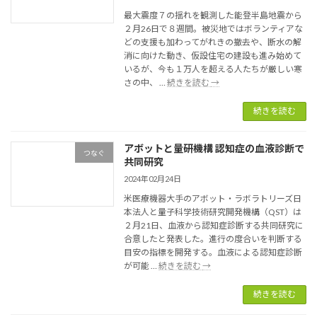
少
最大震度７の揺れを観測した能登半島地震から
の
２月26日で８週間。被災地ではボランティアな
75.8
どの支援も加わってがれきの撤去や、断水の解
万
消に向けた動き、仮設住宅の建設も進み始めて
人.
いるが、今も１万人を超える人たちが厳しい寒
人
能
さの中、 …
続きを読む
→
口
登
は
半
続きを読む
初
島
の
地
80
アボットと量研機構 認知症の血液診断で
震
つなぐ
万
共同研究
８
人
週
2024年02月24日
超
間
減
米医療機器大手のアボット・ラボラトリーズ日
い
本法人と量子科学技術研究開発機構（QST）は
ぜ
２月21日、血液から認知症診断する共同研究に
ん
合意したと発表した。進行の度合いを判断する
１
目安の指標を開発する。血液による認知症診断
万
ア
が可能 …
続きを読む
→
人
ボ
超
ッ
続きを読む
が
ト
避