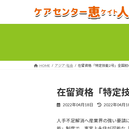
コ
ナ
ン
ビ
テ
ゲ
ン
ー
ツ
シ
へ
ョ
ス
ン
キ
に
ッ
移
プ
動
HOME
アジア-社会
在留資格「特定技能2号」全国初
在留資格「特定技
最
2022年04月18日
2022年04月1
終
更
人手不足解消へ産業界の強い要請に
新
日
能」制度で、事実上永住が可能な