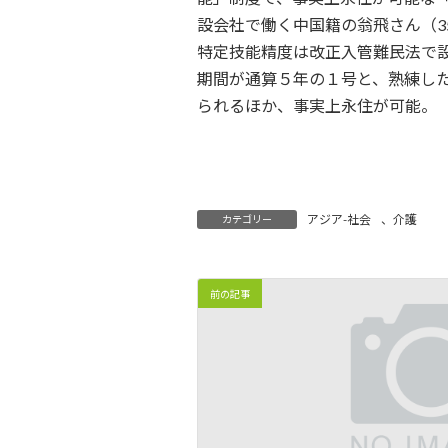
時
設会社で働く中国籍の翁飛さん（
:
特定技能精度は改正入管難民法で
期間が通算５年の１号と、熟練し
られるほか、事実上永住が可能。
アジア-社会
、
介護
カテゴリー
前の記事