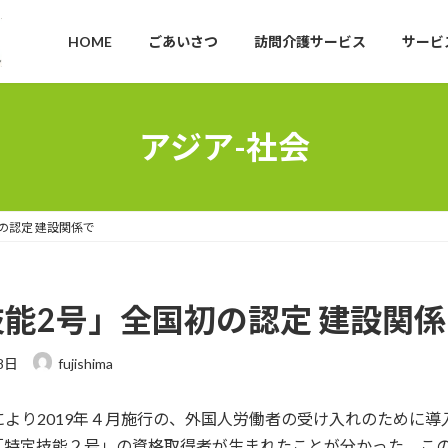
HOME
ごあいさつ
訪問介護サービス
サービ
アジア-社会
の認定 建設関係で
能2号」全国初の認定 建設関係
8日
fujishima
より2019年４月施行の、外国人労働者の受け入れのために導
「特定技能２号」の資格取得者が生まれたことが分かった。こ