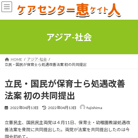
コ
ナ
ン
ビ
テ
ゲ
ン
ー
ツ
シ
へ
ョ
アジア-社会
ス
ン
キ
に
ッ
移
プ
動
HOME
アジア-社会
立民・国民が保育士ら処遇改善法案 初の共同提出
立民・国民が保育士ら処遇改善
法案 初の共同提出
最
2022年04月13日
2022年04月13日
fujishima
終
更
立憲民主、国民民主両党は４月11日、保育士・幼稚園教諭処遇改
新
日
善法案を衆院に共同提出した。両党が法案を共同提出したのは今
時
国会初めて。