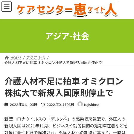
コ
ナ
ン
ビ
テ
ゲ
ン
ー
ツ
シ
へ
ョ
アジア-社会
ス
ン
キ
に
ッ
移
プ
動
HOME
アジア-社会
介護人材不足に拍車 オミクロン株拡大で新規入国原則停止で
介護人材不足に拍車 オミクロン
株拡大で新規入国原則停止で
最
2022年01月03日
2022年01月03日
fujishima
終
更
新型コロナウイルスの「デルタ株」の感染収束気配で、外国人の
新
日
新規入国は2021年11月、ビジネスや就労目的の短期滞在者などを
時
対象に条件付きで緩和され、外国人材への期待が高まり、一時は