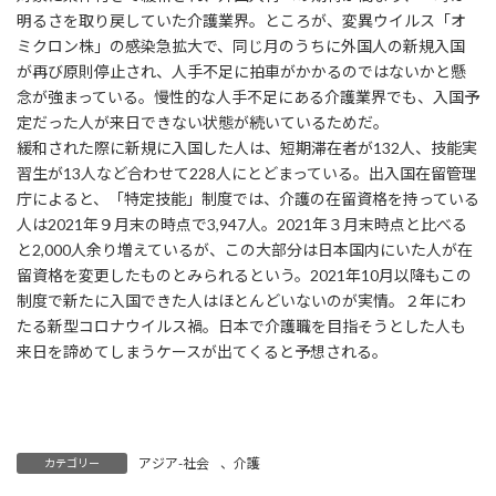
:
明るさを取り戻していた介護業界。ところが、変異ウイルス「オ
ミクロン株」の感染急拡大で、同じ月のうちに外国人の新規入国
が再び原則停止され、人手不足に拍車がかかるのではないかと懸
念が強まっている。慢性的な人手不足にある介護業界でも、入国予
定だった人が来日できない状態が続いているためだ。
緩和された際に新規に入国した人は、短期滞在者が132人、技能実
習生が13人など合わせて228人にとどまっている。出入国在留管理
庁によると、「特定技能」制度では、介護の在留資格を持っている
人は2021年９月末の時点で3,947人。2021年３月末時点と比べる
と2,000人余り増えているが、この大部分は日本国内にいた人が在
留資格を変更したものとみられるという。2021年10月以降もこの
制度で新たに入国できた人はほとんどいないのが実情。２年にわ
たる新型コロナウイルス禍。日本で介護職を目指そうとした人も
来日を諦めてしまうケースが出てくると予想される。
アジア-社会
、
介護
カテゴリー