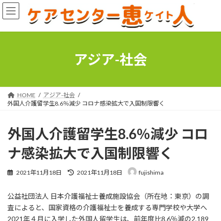
コ
ナ
ン
ビ
テ
ゲ
ン
ー
ツ
シ
へ
ョ
アジア-社会
ス
ン
キ
に
ッ
移
プ
動
HOME
アジア-社会
外国人介護留学生8.6％減少 コロナ感染拡大で入国制限響く
外国人介護留学生8.6％減少 コロ
ナ感染拡大で入国制限響く
最
2021年11月18日
2021年11月18日
fujishima
終
更
公益社団法人 日本介護福祉士養成施設協会（所在地：東京）の調
新
日
査によると、国家資格の介護福祉士を養成する専門学校や大学へ
時
2021年４月に入学した外国人留学生は、前年度比8.6％減の2,189