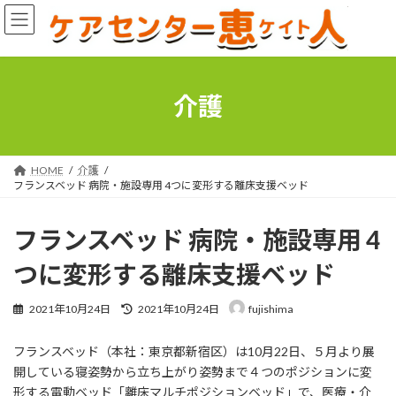
コ
ナ
ン
ビ
テ
ゲ
ン
ー
ツ
シ
へ
ョ
介護
ス
ン
キ
に
ッ
移
プ
動
HOME
介護
フランスベッド 病院・施設専用 4つに変形する離床支援ベッド
フランスベッド 病院・施設専用 4
つに変形する離床支援ベッド
最
2021年10月24日
2021年10月24日
fujishima
終
更
フランスベッド（本社：東京都新宿区）は10月22日、５月より展
新
日
開している寝姿勢から立ち上がり姿勢まで４つのポジションに変
時
形する電動ベッド「離床マルチポジションベッド」で、医療・介