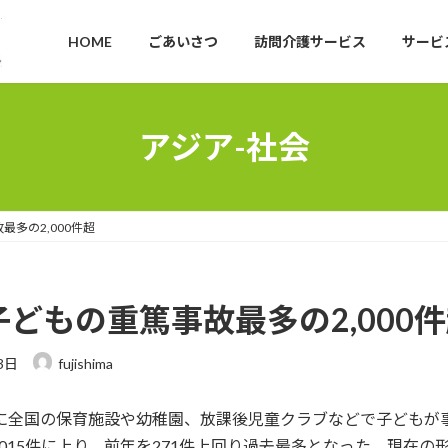
HOME
ごあいさつ
訪問介護サービス
サービ
アジア-社会
最多の2,000件超
子どもの重篤事故最多の2,000
3日
fujishima
年に全国の保育施設や幼稚園、放課後児童クラブなどで子どもが
015件に上り、前年を271件上回り過去最多となった。現在の