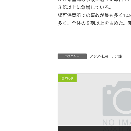
時
３倍以上に急増している。
:
認可保育所での事故が最も多く1,0
多く、全体の８割以上を占めた。
アジア-社会
、
介護
カテゴリー
前の記事