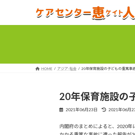
コ
ナ
ン
ビ
テ
ゲ
ン
ー
ツ
シ
へ
ョ
ス
ン
キ
に
ッ
移
プ
動
HOME
アジア-社会
20年保育施設の子どもの重篤事故
20年保育施設の
最
2021年06月23日
2021年06月2
終
更
内閣府のまとめによると、2020
新
日
かかる重篤な事故に遭った報告が2