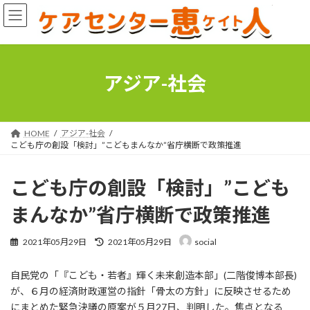
コ
ナ
ン
ビ
テ
ゲ
ン
ー
ツ
シ
へ
ョ
アジア-社会
ス
ン
キ
に
ッ
移
プ
動
HOME
アジア-社会
こども庁の創設「検討」”こどもまんなか”省庁横断で政策推進
こども庁の創設「検討」”こども
まんなか”省庁横断で政策推進
最
2021年05月29日
2021年05月29日
social
終
更
自民党の「『こども・若者』輝く未来創造本部」(二階俊博本部長)
新
日
が、６月の経済財政運営の指針「骨太の方針」に反映させるため
時
にまとめた緊急決議の原案が５月27日、判明した。焦点となる