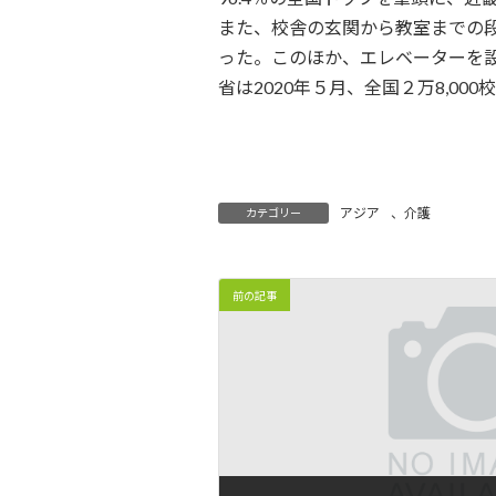
時
また、校舎の玄関から教室までの段
:
った。このほか、エレベーターを設
省は2020年５月、全国２万8,0
アジア
、
介護
カテゴリー
前の記事