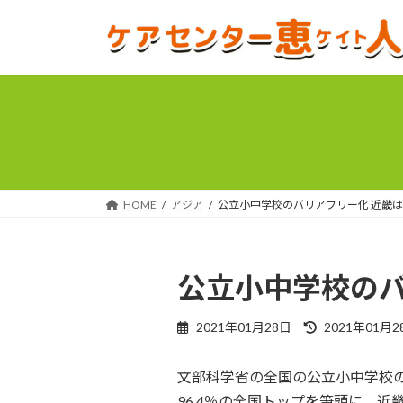
コ
ナ
ン
ビ
テ
ゲ
ン
ー
ツ
シ
へ
ョ
ス
ン
キ
に
ッ
移
プ
動
HOME
アジア
公立小中学校のバリアフリー化 近畿
公立小中学校のバ
最
2021年01月28日
2021年01月2
終
更
文部科学省の全国の公立小中学校
新
日
96.4％の全国トップを筆頭に、近