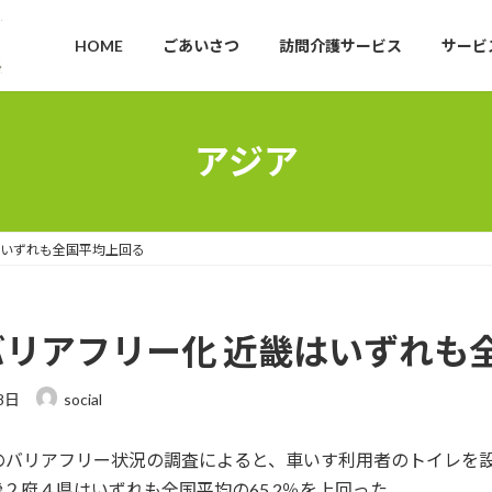
HOME
ごあいさつ
訪問介護サービス
サービ
アジア
はいずれも全国平均上回る
リアフリー化 近畿はいずれも
8日
social
のバリアフリー状況の調査によると、車いす利用者のトイレを
畿２府４県はいずれも全国平均の65.2％を上回った。