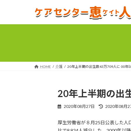
コ
ナ
ン
ビ
テ
ゲ
ン
ー
ツ
シ
へ
ョ
ス
ン
キ
に
ッ
移
プ
動
HOME
介護
20年上半期の出生数43万709人に 00
20年上半期の出生
最
2020年08月27日
2020年08月2
終
更
厚生労働省が８月25日公表した人口
新
日
比で8,824人減少した。2000年