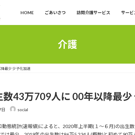
HOME
ごあいさつ
訪問介護サービス
サービ
介護
年以降最少 少子化加速
数43万709人に 00年以降最少
7日
social
動態統計(速報値)によると、2020年上半期(１～６月)の出生数
以降では最少。2019年の出生数は86万5,234人(概数)と初めて