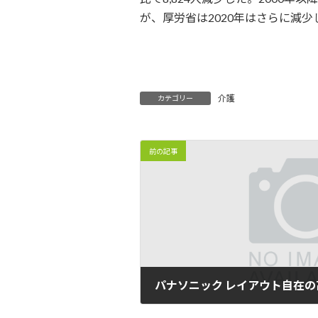
時
が、厚労省は2020年はさらに減
:
介護
カテゴリー
前の記事
2020年08月26日