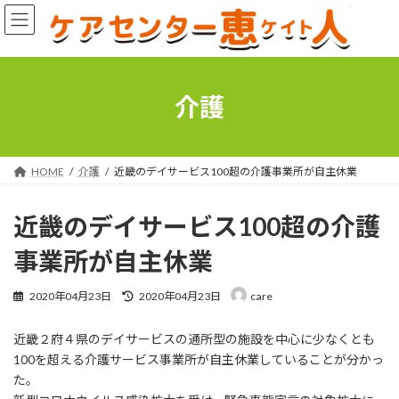
コ
ナ
ン
ビ
テ
ゲ
ン
ー
ツ
シ
へ
ョ
介護
ス
ン
キ
に
ッ
移
プ
動
HOME
介護
近畿のデイサービス100超の介護事業所が自主休業
近畿のデイサービス100超の介護
事業所が自主休業
最
2020年04月23日
2020年04月23日
care
終
更
近畿２府４県のデイサービスの通所型の施設を中心に少なくとも
新
日
100を超える介護サービス事業所が自主休業していることが分かっ
時
た。
: