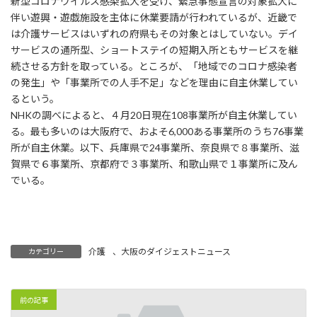
新型コロナウイルス感染拡大を受け、緊急事態宣言の対象拡大に
伴い遊興・遊戯施設を主体に休業要請が行われているが、近畿で
は介護サービスはいずれの府県もその対象とはしていない。デイ
サービスの通所型、ショートステイの短期入所ともサービスを継
続させる方針を取っている。ところが、「地域でのコロナ感染者
の発生」や「事業所での人手不足」などを理由に自主休業してい
るという。
NHKの調べによると、４月20日現在108事業所が自主休業してい
る。最も多いのは大阪府で、およそ6,000ある事業所のうち76事業
所が自主休業。以下、兵庫県で24事業所、奈良県で８事業所、滋
賀県で６事業所、京都府で３事業所、和歌山県で１事業所に及ん
でいる。
介護
、
大阪のダイジェストニュース
カテゴリー
前の記事